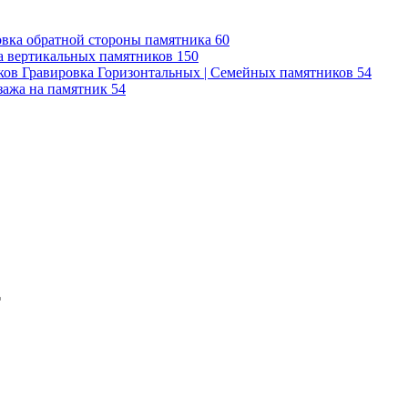
овка обратной стороны памятника
60
а вертикальных памятников
150
Гравировка Горизонтальных | Семейных памятников
54
зажа на памятник
54