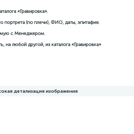
талога «Гравировка».
о портрета (по плечи), ФИО, даты, эпитафия.
рямую с Менеджером.
ь, на любой другой, из каталога «Гравировка»
ысокая детализация изображения