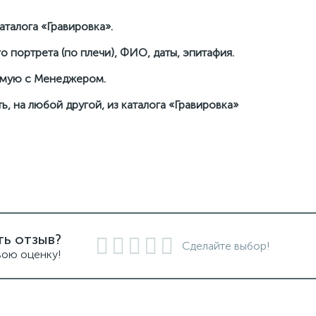
талога «Гравировка».
о портрета (по плечи), ФИО, даты, эпитафия.
рямую с Менеджером.
ь, на любой другой, из каталога «Гравировка»
ть отзыв?
Сделайте выбор!
вою оценку!