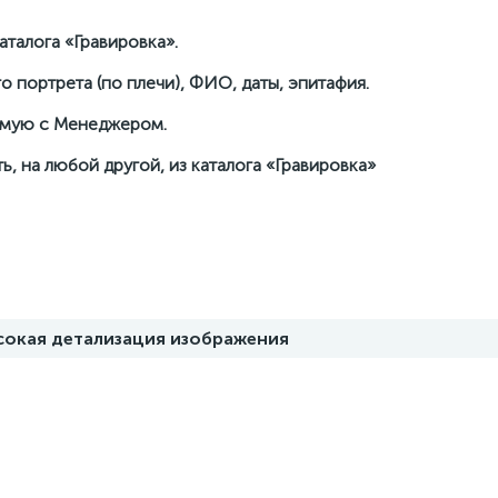
талога «Гравировка».
о портрета (по плечи), ФИО, даты, эпитафия.
рямую с Менеджером.
ь, на любой другой, из каталога «Гравировка»
ысокая детализация изображения