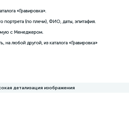
талога «Гравировка».
о портрета (по плечи), ФИО, даты, эпитафия.
рямую с Менеджером.
ь, на любой другой, из каталога «Гравировка»
ысокая детализация изображения