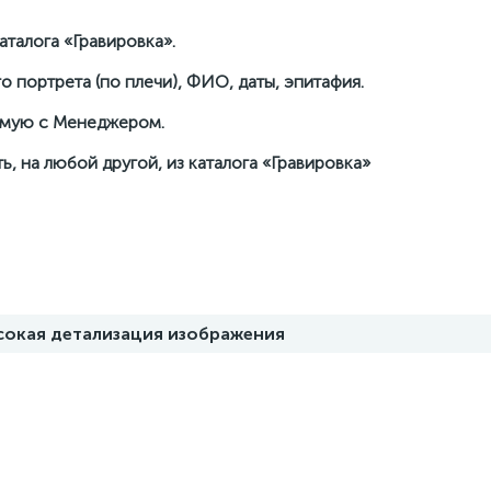
талога «Гравировка».
о портрета (по плечи), ФИО, даты, эпитафия.
рямую с Менеджером.
ь, на любой другой, из каталога «Гравировка»
ысокая детализация изображения