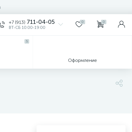
ы
711-04-05
+7 (913)
0
0
ВТ-СБ 10:00-19:00
5
ы
Оформление