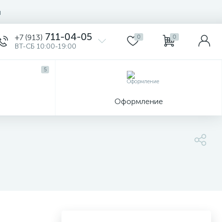
ы
711-04-05
+7 (913)
0
0
ВТ-СБ 10:00-19:00
5
ы
Оформление